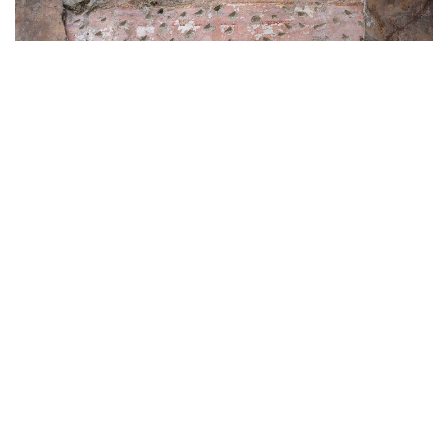
Rad na kulturnim dobrima
Franjevački samostan na Lopudu
1/9/2020